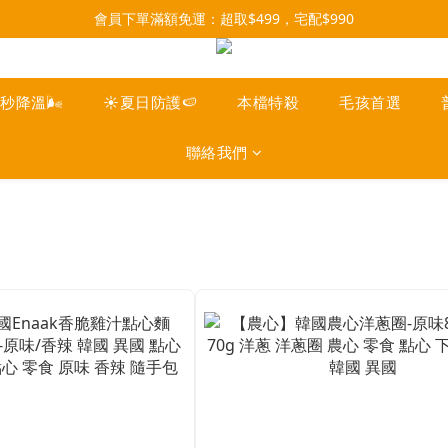
每月9號會員日，消費點數3倍送！把握機會，趕緊下單！
會員下單滿額免運：超取$499，宅配$990
07/28-08/31 爸氣一擊・限時開搶
每月9號會員日，消費點數3倍送！把握機會，趕緊下單！
一秒降溫🌬️
☀️夏日防護🍉
本檔特殺
毛孩首選
聯絡我們