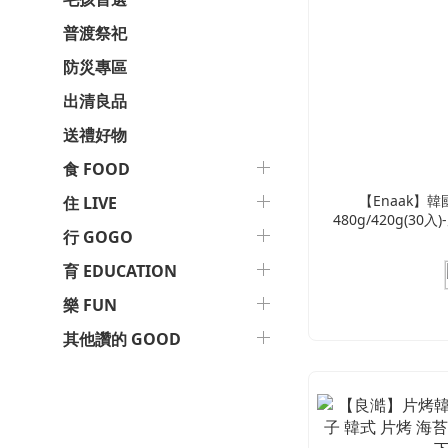
普渡祭祀
防災專區
出清良品
送禮好物
食 FOOD
【Enaak】韓
住 LIVE
480g/420g(30
行 GOGO
怪獸麵 雞汁 點
育 EDUCATION
樂 FUN
其他讚的 GOOD