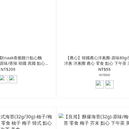
國Enaak香脆雞汁點心麵
【農心】韓國農心洋蔥圈-原味80g/
入)-原味/香辣 韓國 異國 點心麵
洋蔥 洋蔥圈 農心 零食 點心 下午茶 
心 零食 原味 香辣 隨手包
異國
NT$209
NT$55
NT$69