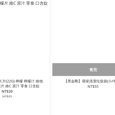
售完
檸檬 檸檬汁 維他
【黑金剛】環保清潔垃圾袋(小/中
檬片 維C 原汁 零食 口含錠
NT$55
NT$20
NT$25