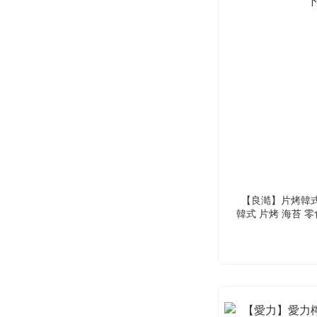
【良澔】片烤韓式海
韓式 片烤 海苔 零