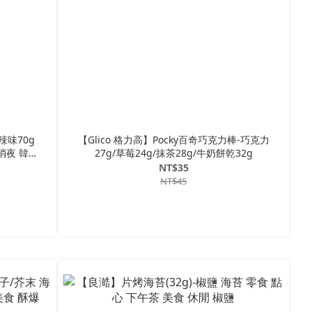
辣味70g
【Glico 格力高】Pocky百奇巧克力棒-巧克力
消夜 韓國
27g/草莓24g/抹茶28g/牛奶餅乾32g
NT$35
NT$45