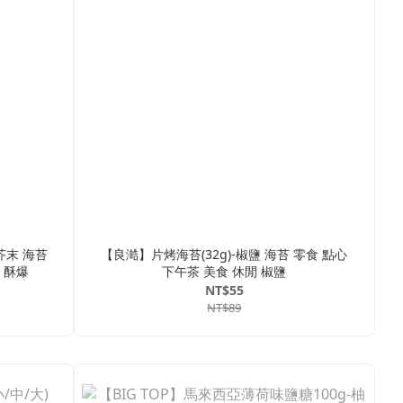
芥末 海苔
【良澔】片烤海苔(32g)-椒鹽 海苔 零食 點心
 酥爆
下午茶 美食 休閒 椒鹽
NT$55
NT$89