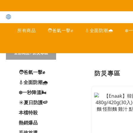
所有商品
🧑爸氣一擊✊
💧全面防潮🌧️
❄️
全部商品
/
防災專區
🧑爸氣一擊✊
防災專區
💧全面防潮🌧️
❄️一秒降溫🌬️
☀️夏日防護🍉
本檔特殺
熱銷爆品
毛孩首選