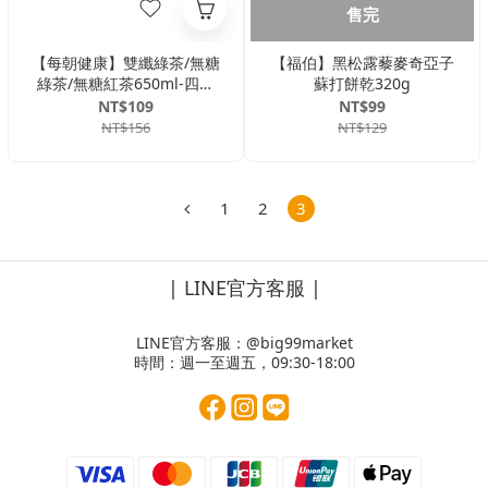
售完
【每朝健康】雙纖綠茶/無糖
【福伯】黑松露藜麥奇亞子
綠茶/無糖紅茶650ml-四入
蘇打餅乾320g
組 機能茶 綠茶 紅茶 雙纖 健
NT$109
NT$99
康認證 膳食纖維
NT$156
NT$129
1
2
3
| LINE官方客服 |
LINE官方客服：
@big99market
時間：週一至週五，09:30-18:00