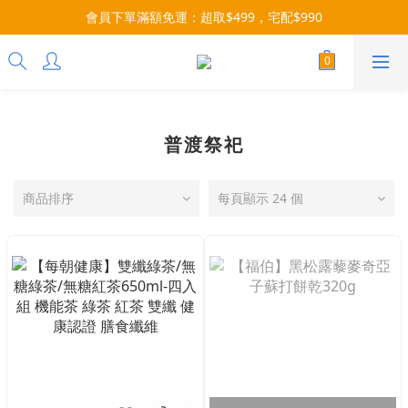
每月9號會員日，消費點數3倍送！把握機會，趕緊下單！
會員下單滿額免運：超取$499，宅配$990
07/28-08/31 爸氣一擊・限時開搶
每月9號會員日，消費點數3倍送！把握機會，趕緊下單！
普渡祭祀
商品排序
每頁顯示 24 個