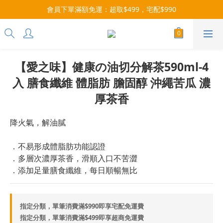
每月9號會員日，消費點數3倍送！把握機會，趕緊下單！
會員下單滿額免運：超取$499，宅配$990
07/28-08/31 爸氣一擊・限時開搶
每月9號會員日，消費點數3倍送！把握機會，趕緊下單！
【愛之味】健康の油切分解茶590ml-4
入 膳食纖維 體脂肪 膽固醇 沖繩苦瓜 濃
厚茶香
降火氣，解油膩
．不易形成體脂肪功能認證
．多層次濃厚茶香，滑順入口不苦澀
．添加足量膳食纖維，每日順暢無比
指定分類，單筆消費滿$990即享宅配免運費
指定分類，單筆消費滿$499即享超商免運費