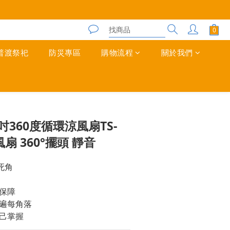
普渡祭祀
防災專區
購物流程
關於我們
立即購買
吋360度循環涼風扇TS-
風扇 360°擺頭 靜音
死角
保障
遍每角落
己掌握