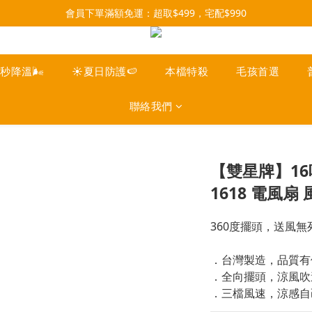
每月9號會員日，消費點數3倍送！把握機會，趕緊下單！
會員下單滿額免運：超取$499，宅配$990
07/28-08/31 爸氣一擊・限時開搶
每月9號會員日，消費點數3倍送！把握機會，趕緊下單！
一秒降溫🌬️
☀️夏日防護🍉
本檔特殺
毛孩首選
聯絡我們
【雙星牌】16
1618 電風扇 
360度擺頭，送風無
．台灣製造，品質有
．全向擺頭，涼風吹
．三檔風速，涼感自