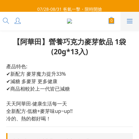
每月9號會員日，消費點數3倍送！把握機會，趕緊下單！
07/28-08/31 爸氣一擊・限時開搶
每月9號會員日，消費點數3倍送！把握機會，趕緊下單！
【阿華田】營養巧克力麥芽飲品 1袋
(20g*13入)
產品特色:
✔新配方 麥芽魔力提升33%
✔減糖 多麥芽 更多健康
✔商品相較於上一代皆已減糖
天天阿華田‧健康生活每一天
全新配方‧低糖+麥芽味up~up!!
冷的、熱的都好喝！