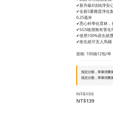
✔新升級6項純淨安
✔全新5重雜質淨化
0.25毫米
✔悉心科學化育林，
✔SGS檢測無有害
✔使用100%原生紙
✔衛生紙可丟入馬桶
規格: 100抽12包/串
指定分類，單筆消費滿
指定分類，單筆消費滿
NT$155
NT$139