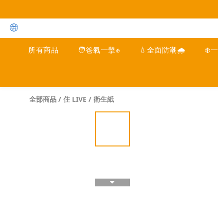
所有商品
🧑爸氣一擊✊
💧全面防潮🌧️
❄️
全部商品
/
住 LIVE
/
衛生紙