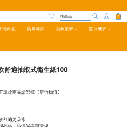
普渡祭祀
防災專區
購物流程
關於我們
軟舒適抽取式衛生紙100
下單此商品請選擇【新竹物流】
軟舒適更吸水
明外袋，純淨減碳更環保