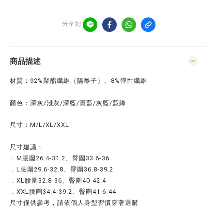
分享到
商品描述
材質：92%聚酯纖維（陽離子）、8%彈性纖維
顏色：深灰/淺灰/深藍/寶藍/灰藍/藍綠
尺寸：M/L/XL/XXL
尺寸建議：
．
M腰圍26.4-31.2、臀圍33.6-36
．
L腰圍29.6-32.8、臀圍36.8-39.2
．
XL腰圍32.8-36、臀圍40-42.4
．
XXL腰圍34.4-39.2、臀圍41.6-44
尺寸僅供參考，請依個人身型習慣穿著選購