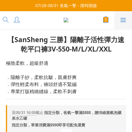
每月9號會員日，消費點數3倍送！把握機會，趕緊下單！
07/28-08/31 爸氣一擊・限時開搶
每月9號會員日，消費點數3倍送！把握機會，趕緊下單！
【SanSheng 三勝】陽離子活性彈力速
乾平口褲3V-550-M/L/XL/XXL
極致柔軟，超級舒適
．陽離子紗，柔軟抗皺，親膚舒爽
．彈性輕柔布料，褲頭舒適不緊繃
．專業打版精緻縫線，柔軟不刺膚
至
08/31 16:00
截止
指定分類，爸氣一擊滿$888，贈沛綠雅氣泡礦
泉水乙罐
指定分類，單筆消費滿$990即享宅配免運費