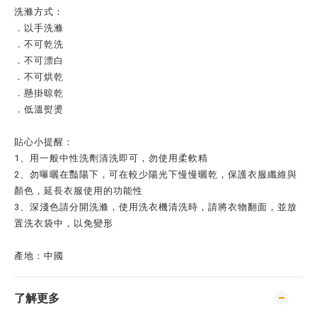
洗滌方式：
．
以手洗滌
．
不可乾洗
．
不可漂白
．
不可烘乾
．
懸掛晾乾
．
低溫熨燙
貼心小提醒：
1、用一般中性洗劑清洗即可，勿使用柔軟精
2、勿曝曬在豔陽下，可在較少陽光下慢慢曬乾，保護衣服纖維與
顏色，延長衣服使用的功能性
3、深淺色請分開洗滌，使用洗衣機清洗時，請將衣物翻面，並放
置洗衣袋中，以免變形
產地：中國
了解更多