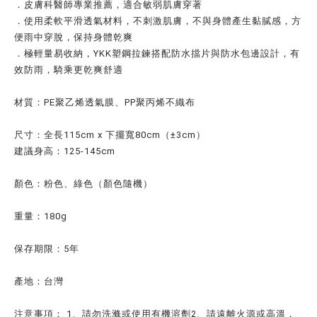
．
皮膚科醫師專業推薦，適合敏弱肌膚穿著
．使用
柔軟平滑透氣材料，不刺激肌膚，不與身體產生黏膩感，方
便雨中穿脫，保持身體乾爽
．極輕量易收納，YKK塑鋼拉鍊搭配防水擋片與防水包邊設計，有
效防雨，騎乘更乾爽舒適
材質：PE聚乙烯透氣膜、PP聚丙烯不織布
尺寸：全長115cm x 下擺寬80cm（±3cm）
建議身高：125-145cm
顏色：粉色、綠色（顏色隨機）
重量：180g
保存期限：5年
產地：台灣
注意事項： 1、請勿洗滌或使用有機溶劑2、請遠離火源或高溫，