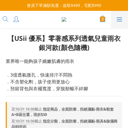
每月9號會員日，消費點數3倍送！把握機會，趕緊下單！
會員下單滿額免運：超取$499，宅配$990
07/28-08/31 爸氣一擊・限時開搶
每月9號會員日，消費點數3倍送！把握機會，趕緊下單！
【USii 優系】零著感系列透氣兒童雨衣
銀河款(顏色隨機)
業界唯一能夠孩子嬌嫩肌膚的雨衣
．3億透氣微孔，快速排汗不悶熱
．不含塑化劑，孩子使用更放心
．預留背包與衣襬寬度，穿脫順暢不絆腳
至
10/31 16:00
截止
指定商品，全面防潮，拒絕濕黏-雨衣&鞋套
A+B區任選，現折$30
至
10/31 16:00
截止
指定分類，全面防潮，拒絕濕黏-雨具&除濕商
品95折起