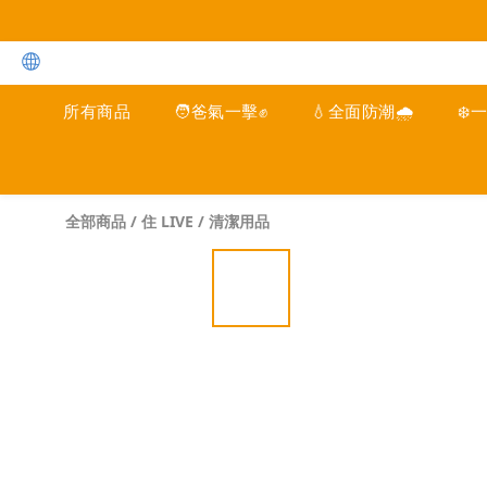
所有商品
🧑爸氣一擊✊
💧全面防潮🌧️
❄️
全部商品
/
住 LIVE
/
清潔用品