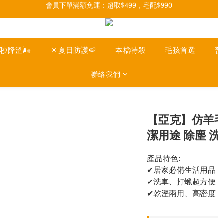
每月9號會員日，消費點數3倍送！把握機會，趕緊下單！
07/28-08/31 爸氣一擊・限時開搶
每月9號會員日，消費點數3倍送！把握機會，趕緊下單！
一秒降溫🌬️
☀️夏日防護🍉
本檔特殺
毛孩首選
聯絡我們
【亞克】仿羊
潔用途 除塵 
產品特色:
✔居家必備生活用品
✔洗車、打蠟超方便
✔乾溼兩用、高密度