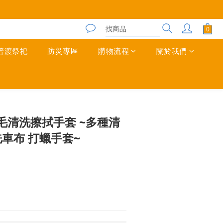
普渡祭祀
防災專區
購物流程
關於我們
立即購買
毛清洗擦拭手套 ~多種清
洗車布 打蠟手套~