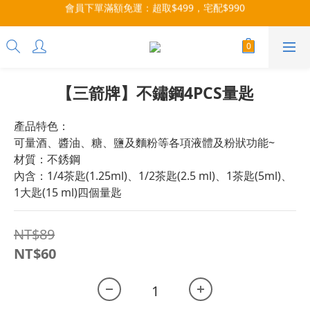
會員下單滿額免運：超取$499，宅配$990
每月9號會員日，消費點數3倍送！把握機會，趕緊下單！
07/28-08/31 爸氣一擊・限時開搶
每月9號會員日，消費點數3倍送！把握機會，趕緊下單！
【三箭牌】不鏽鋼4PCS量匙
產品特色：
可量酒、醬油、糖、鹽及麵粉等各項液體及粉狀功能~
材質：不銹鋼
內含：1/4茶匙(1.25ml)、1/2茶匙(2.5 ml)、1茶匙(5ml)、
1大匙(15 ml)四個量匙
NT$89
NT$60