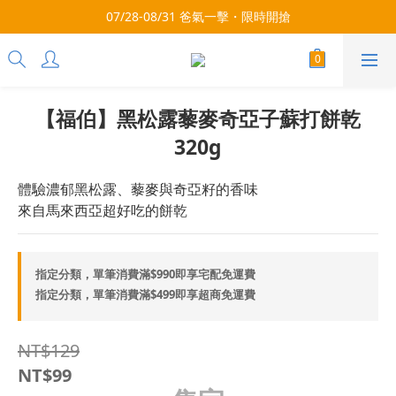
每月9號會員日，消費點數3倍送！把握機會，趕緊下單！
07/28-08/31 爸氣一擊・限時開搶
每月9號會員日，消費點數3倍送！把握機會，趕緊下單！
【福伯】黑松露藜麥奇亞子蘇打餅乾
320g
體驗濃郁黑松露、藜麥與奇亞籽的香味
來自馬來西亞超好吃的餅乾
指定分類，單筆消費滿$990即享宅配免運費
指定分類，單筆消費滿$499即享超商免運費
NT$129
NT$99