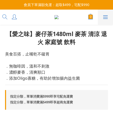
每月9號會員日，消費點數3倍送！把握機會，趕緊下單！
會員下單滿額免運：超取$499，宅配$990
07/28-08/31 爸氣一擊・限時開搶
每月9號會員日，消費點數3倍送！把握機會，趕緊下單！
【愛之味】麥仔茶1480ml 麥茶 清涼 退
火 家庭號 飲料
美食百搭，止嘴乾不礙胃
．無咖啡因，溫和不刺激
．濃醇麥香，清爽順口
．添加Oligo寡糖，有助於增加腸內益生菌
指定分類，單筆消費滿$990即享宅配免運費
指定分類，單筆消費滿$499即享超商免運費