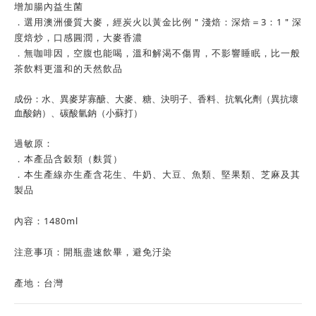
增加腸內益生菌
．選用澳洲優質大麥，經炭火以黃金比例＂淺焙：深焙＝3：1＂深
度焙炒，口感圓潤，大麥香濃
．無咖啡因，空腹也能喝，溫和解渴不傷胃，不影響睡眠，比一般
茶飲料更溫和的天然飲品
成份：水、異麥芽寡醣、大麥、糖、決明子、香料、抗氧化劑（異抗壞
血酸鈉）、碳酸氫鈉（小蘇打）
過敏原：
．本產品含穀類（麩質）
．本生產線亦生產含花生、牛奶、大豆、魚類、堅果類、芝麻及其
製品
內容：1480ml
注意事項：開瓶盡速飲畢，避免汙染
產地：台灣