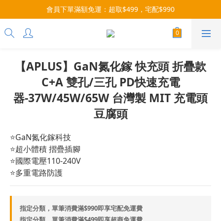
每月9號會員日，消費點數3倍送！把握機會，趕緊下單！
07/28-08/31 爸氣一擊・限時開搶
每月9號會員日，消費點數3倍送！把握機會，趕緊下單！
【APLUS】GaN氮化鎵 快充頭 折疊款
C+A 雙孔/三孔 PD快速充電
器-37W/45W/65W 台灣製 MIT 充電頭
豆腐頭
⭐GaN氮化鎵科技
⭐超小體積 摺疊插腳
⭐國際電壓110-240V
⭐多重電路防護
指定分類，單筆消費滿$990即享宅配免運費
指定分類，單筆消費滿$499即享超商免運費