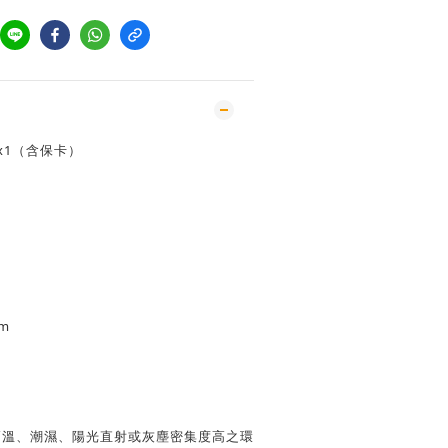
x1（含保卡）
m
高溫、潮濕、陽光直射或灰塵密集度高之環