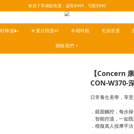
每月9號會員日，消費點數3倍送！把握機會，趕緊下單！
07/28-08/31 爸氣一擊・限時開搶
每月9號會員日，消費點數3倍送！把握機會，趕緊下單！
一秒降溫🌬️
☀️夏日防護🍉
本檔特殺
毛孩首選
聯絡我們
【Concer
CON-W370
日常養生美學，享受
．鏡面觸控，每步操
．智能控溫，一如既
．模擬真人按摩手法