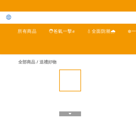
所有商品
🧑爸氣一擊✊
💧全面防潮🌧️
❄️
全部商品
/
送禮好物