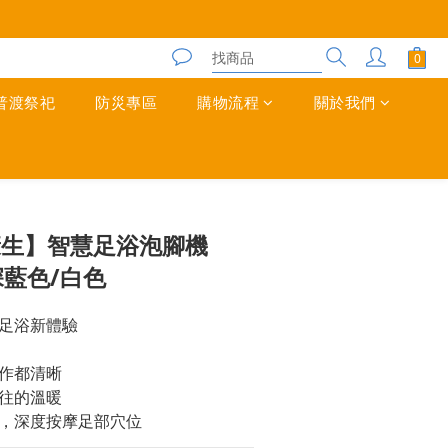
普渡祭祀
防災專區
購物流程
關於我們
立即購買
n 康生】智慧足浴泡腳機
-深藍色/白色
足浴新體驗
作都清晰
往的溫暖
，深度按摩足部穴位