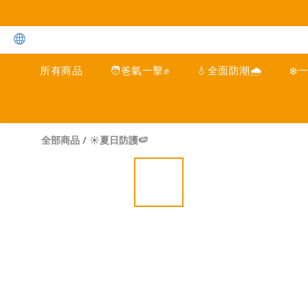
所有商品
🧑爸氣一擊✊
💧全面防潮🌧️
❄️
全部商品
/
☀️夏日防護🍉