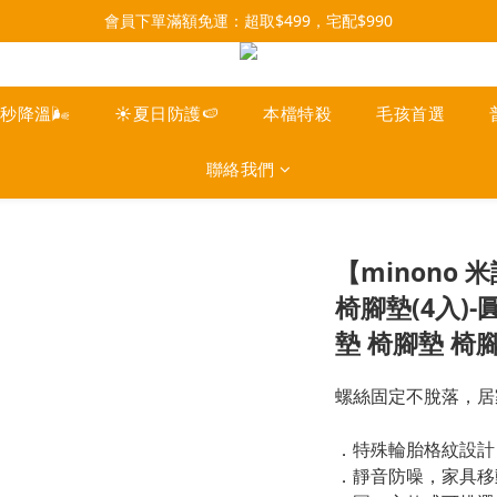
每月9號會員日，消費點數3倍送！把握機會，趕緊下單！
會員下單滿額免運：超取$499，宅配$990
07/28-08/31 爸氣一擊・限時開搶
每月9號會員日，消費點數3倍送！把握機會，趕緊下單！
一秒降溫🌬️
☀️夏日防護🍉
本檔特殺
毛孩首選
聯絡我們
【minono
椅腳墊(4入)-
墊 椅腳墊 椅腳
螺絲固定不脫落，居
．特殊輪胎格紋設計
．靜音防噪，家具移