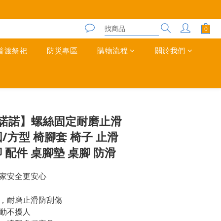
普渡祭祀
防災專區
購物流程
關於我們
立即購買
 米諾諾】螺絲固定耐磨止滑
圓/方型 椅腳套 椅子 止滑
 配件 桌腳墊 桌腳 防滑
家安全更安心
，耐磨止滑防刮傷
動不擾人