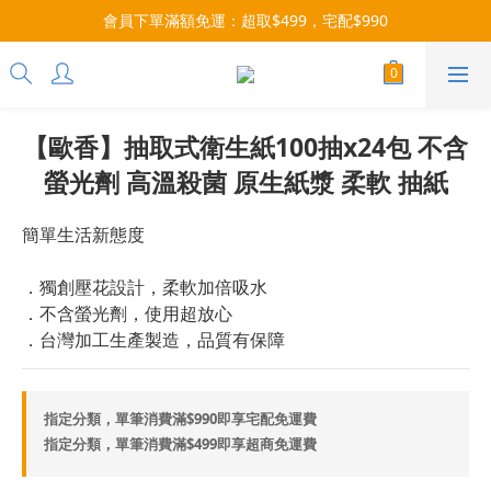
每月9號會員日，消費點數3倍送！把握機會，趕緊下單！
會員下單滿額免運：超取$499，宅配$990
07/28-08/31 爸氣一擊・限時開搶
每月9號會員日，消費點數3倍送！把握機會，趕緊下單！
【歐香】抽取式衛生紙100抽x24包 不含
螢光劑 高溫殺菌 原生紙漿 柔軟 抽紙
簡單生活新態度
．獨創壓花設計，柔軟加倍吸水
．不含螢光劑，使用超放心
．台灣加工生產製造，品質有保障
指定分類，單筆消費滿$990即享宅配免運費
指定分類，單筆消費滿$499即享超商免運費