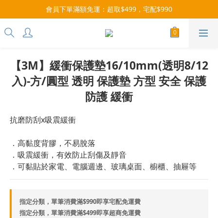
每月9號會員日，消費點數3倍送！把握機會，趕緊下單！
會員下單滿額免運：超取$499，宅配$990
07/28-08/31 爸氣一擊・限時開搶
每月9號會員日，消費點數3倍送！把握機會，趕緊下單！
【3M】緩衝保護墊16/10mm(透明8/12
入)-方/圓型 透明 保護墊 方型 安全 保護
防護 緩衝
抗磨防刮x吸震緩衝
．高黏度背膠，不易脫落
．吸震緩衝，有效防止刮傷及靜音
．可黏貼於家電、電腦週邊、玻璃桌面、櫥櫃、抽屜等
指定分類，單筆消費滿$990即享宅配免運費
指定分類，單筆消費滿$499即享超商免運費