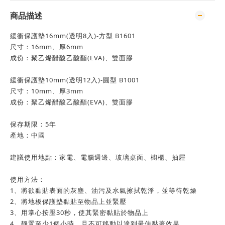
商品描述
緩衝保護墊16mm(透明8入)-方型 B1601
尺寸：16mm、厚6mm
成份：聚乙烯醋酸乙酸酯(EVA)、雙面膠
緩衝保護墊10mm(透明12入)-圓型 B1001
尺寸：10mm、厚3mm
成份：聚乙烯醋酸乙酸酯(EVA)、雙面膠
保存期限：5年
產地：中國
建議使用地點：家電、電腦週邊、玻璃桌面、櫥櫃、抽屜
使用方法：
1、將欲黏貼表面的灰塵、油污及水氣擦拭乾淨，並等待乾燥
2、將地板保護墊黏貼至物品上並緊壓
3、用掌心按壓30秒，使其緊密黏貼於物品上
4、靜置至少1個小時，且不可移動以達到最佳黏著效果