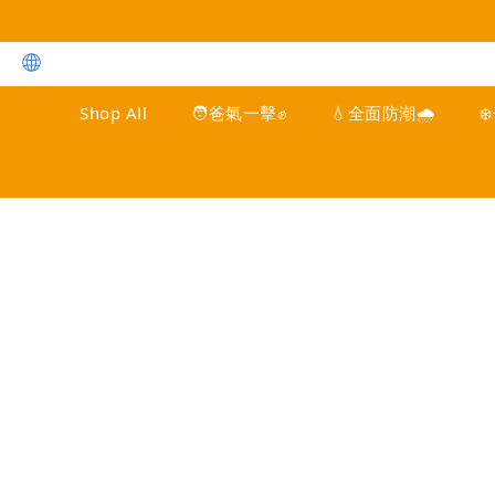
Shop All
🧑爸氣一擊✊
💧全面防潮🌧️
❄