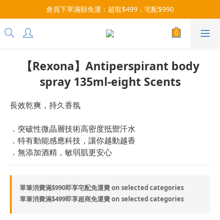
會員下單滿額免運：超取$499，宅配$990
3x more Points on 9th of Every Month!
07/28-08/31 爸氣一擊・限時開搶
3x more Points on 9th of Every Month!
【Rexona】Antiperspirant body
spray 135ml-eight Scents
長效乾爽，持久香氛
．突破性微晶層技術高密度抵禦汗水
．特有動能感應科技，讓你越動越香
．無添加酒精，敏弱肌更安心
單筆消費滿$990即享宅配免運費 on selected categories
單筆消費滿$499即享超商免運費 on selected categories