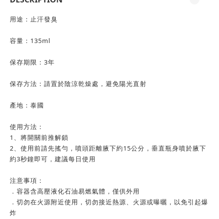
用途：止汗發臭
容量：135ml
保存期限：3年
保存方法：請置於陰涼乾燥處，避免陽光直射
產地：泰國
使用方法：
1、將開關前推解鎖
2、使用前請先搖勻，噴頭距離腋下約15公分，垂直瓶身噴於腋下
約3秒鐘即可，建議每日使用
注意事項：
．容器含高壓液化石油易燃氣體，僅供外用
．切勿在火源附近使用，切勿接近熱源、火源或曝曬，以免引起爆
炸