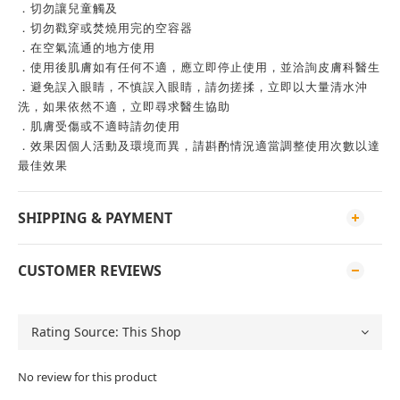
．切勿讓兒童觸及
．切勿戳穿或焚燒用完的空容器
．在空氣流通的地方使用
．使用後肌膚如有任何不適，應立即停止使用，並洽詢皮膚科醫生
．避免誤入眼睛，不慎誤入眼睛，請勿搓揉，立即以大量清水沖
洗，如果依然不適，立即尋求醫生協助
．肌膚受傷或不適時請勿使用
．效果因個人活動及環境而異，請斟酌情況適當調整使用次數以達
最佳效果
SHIPPING & PAYMENT
CUSTOMER REVIEWS
No review for this product