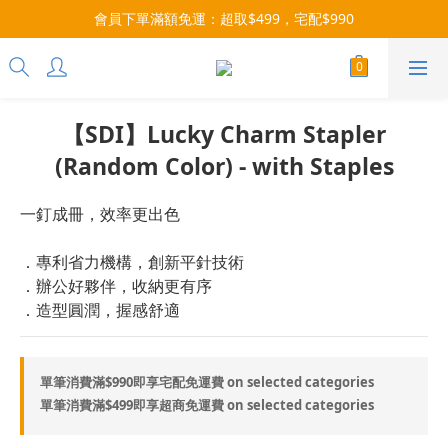
會員下單滿額免運：超取$499，宅配$990
3x more Points on 9th of Every Month!
07/28-08/31 爸氣一擊・限時開搶
3x more Points on 9th of Every Month!
【SDI】Lucky Charm Stapler
(Random Color) - with Staples
一釘成冊，效率更出色
．專利省力機構，創新平針技術
．辦公好夥伴，收納更有序
．造型圓潤，握感舒適
單筆消費滿$990即享宅配免運費 on selected categories
單筆消費滿$499即享超商免運費 on selected categories