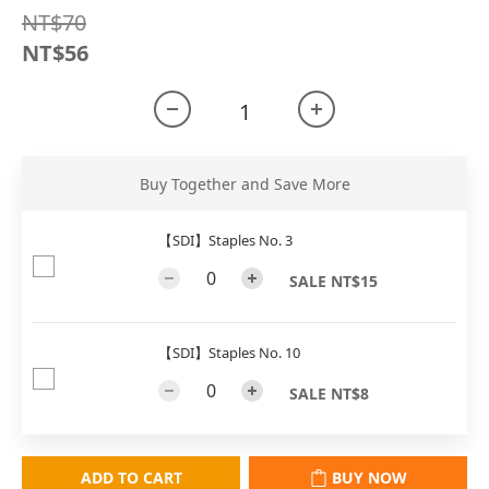
NT$70
NT$56
Buy Together and Save More
【SDI】Staples No. 3
SALE NT$15
【SDI】Staples No. 10
SALE NT$8
ADD TO CART
BUY NOW