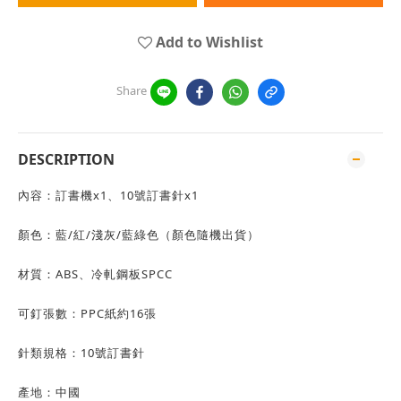
Add to Wishlist
Share
DESCRIPTION
內容：訂書機x1、10號訂書針x1
顏色：藍/紅/淺灰/藍綠色（顏色隨機出貨）
材質：ABS、冷軋鋼板SPCC
可釘張數：PPC紙約16張
針類規格：10號訂書針
產地：中國