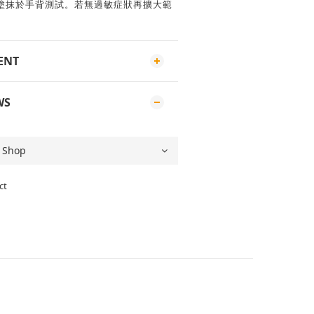
塗抹於手背測試。若無過敏症狀再擴大範
ENT
WS
ct