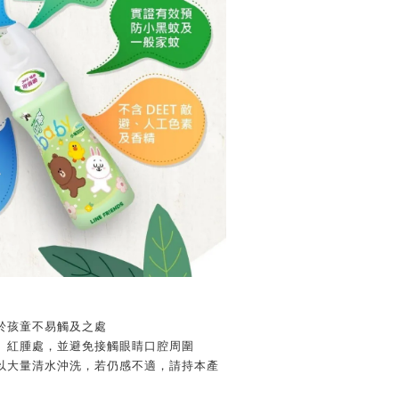
於孩童不易觸及之處
、紅腫處，並避免接觸眼睛口腔周圍
以大量清水沖洗，若仍感不適，請持本產