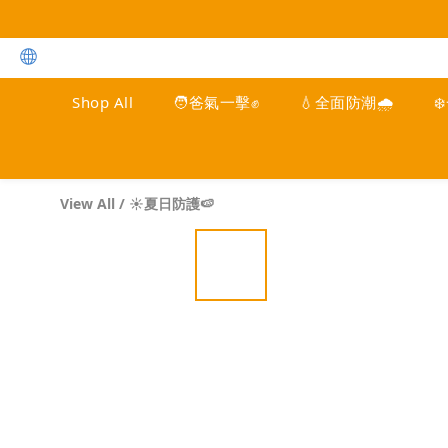
Shop All
🧑爸氣一擊✊
💧全面防潮🌧️
❄
View All
/
☀️夏日防護🍉