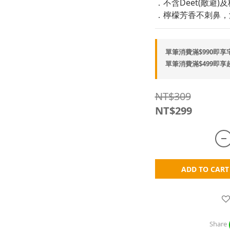
．不含Deet(敵避
．檸檬芳香不刺鼻，
單筆消費滿$990即享宅配免
單筆消費滿$499即享超商免
NT$309
NT$299
ADD TO CART
Share