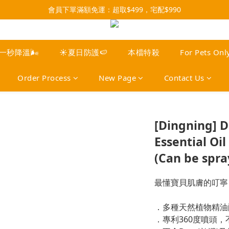
會員下單滿額免運：超取$499，宅配$990
3x more Points on 9th of Every Month!
07/28-08/31 爸氣一擊・限時開搶
3x more Points on 9th of Every Month!
️一秒降溫🌬️
☀️夏日防護🍉
本檔特殺
For Pets Onl
Order Process
New Page
Contact Us
[Dingning] 
Essential Oi
(Can be spra
最懂寶貝肌膚的叮寧
．多種天然植物精油
．專利360度噴頭