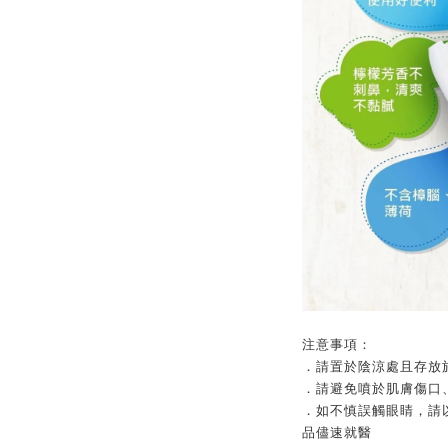
注意事項：
．
請置於陰涼處且存放
．
請避免噴於肌膚傷口
．
如不慎誤觸眼睛，請
品儘速就醫