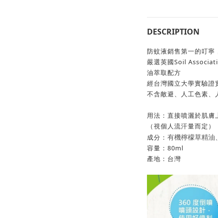
DESCRIPTION
防蚊液銷售第一的叮寧
嚴選英國Soil Asso
油萃取配方
經台灣國立大學實驗證
不含敵避、人工色素、
用法：直接噴灑於肌膚
（視個人流汗量而定）
有機檸檬草精油
成分：
容量：80ml
產地：台灣