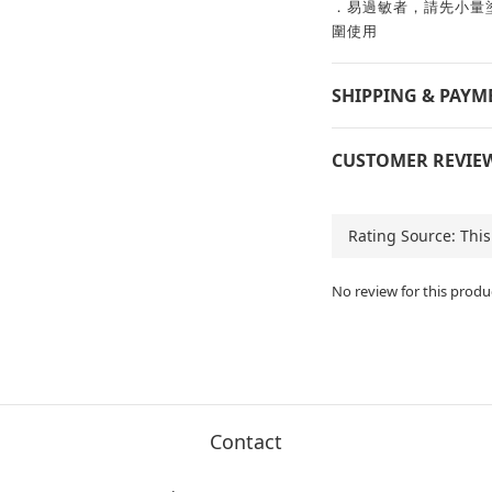
．易過敏者，請先小量
圍使用
SHIPPING & PAYM
CUSTOMER REVIE
No review for this produ
Contact