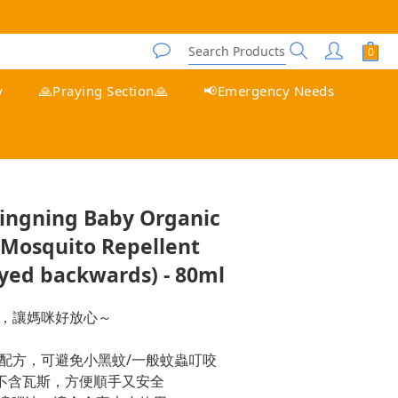
y
🙏Praying Section🙏
📢Emergency Needs
BUY NOW
Dingning Baby Organic
l Mosquito Repellent
yed backwards) - 80ml
，讓媽咪好放心～
配方，可避免小黑蚊/一般蚊蟲叮咬
，不含瓦斯，方便順手又安全