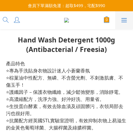
3x more Points on 9th of Every Month!
07/28-08/31 爸氣一擊・限時開搶
3x more Points on 9th of Every Month!
Hand Wash Detergent 1000g
(Antibacterial / Freesia)
產品特色
⭐專為手洗貼身衣物設計迷人小蒼蘭香氛
⭐棕菓油中性配方、無磷、不含螢光劑、不刺激肌膚、不
傷玉手！
⭐護纖因子－保護衣物纖維，減少鬆弛變形，消除靜電。
⭐高濃縮配方，洗淨力強、好沖好洗、用量省。
⭐生技蛋白酵素，有效去除血漬及頑固髒污，衣領局部去
污也很好用。
⭐抗菌配方經英國STL實驗室證明，有效抑制衣物上易滋生
的金黃色葡萄球菌、大腸桿菌及綠膿桿菌。