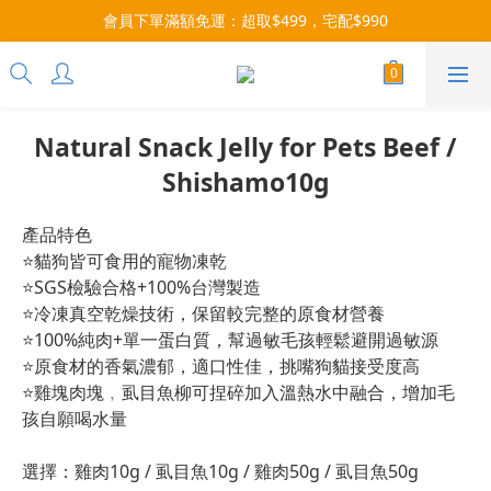
會員下單滿額免運：超取$499，宅配$990
3x more Points on 9th of Every Month!
07/28-08/31 爸氣一擊・限時開搶
3x more Points on 9th of Every Month!
Natural Snack Jelly for Pets Beef /
Shishamo10g
產品特色
⭐貓狗皆可食用的寵物凍乾
⭐SGS檢驗合格+100%台灣製造
⭐冷凍真空乾燥技術，保留較完整的原食材營養
⭐100%純肉+單一蛋白質，幫過敏毛孩輕鬆避開過敏源
⭐原食材的香氣濃郁，適口性佳，挑嘴狗貓接受度高
⭐雞塊肉塊﹐虱目魚柳可捏碎加入溫熱水中融合，增加毛
孩自願喝水量
選擇：雞肉10g / 虱目魚10g / 雞肉50g / 虱目魚50g