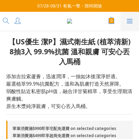
3x more Points on 9th of Every Month!
07/28-08/31 爸氣一擊・限時開搶
3x more Points on 9th of Every Month!
【US優生 潔P】濕式衛生紙 (植萃清新)
8抽3入 99.9%抗菌 溫和親膚 可安心丟
入馬桶
添加吉拉索蘆薈，迅速潤澤，一抽如沐後潔淨舒適。
嚴選植萃99.9%抗菌配方，溫和為肌膚打造天然屏障。
弱酸性貼近私密肌pH值，融合洋甘菊精萃，享受生理期清
爽膚觸。
原生木漿純淨親膚，可安心丟入馬桶。
單筆消費滿$990即享宅配免運費 on selected categories
單筆消費滿$499即享超商免運費 on selected categories