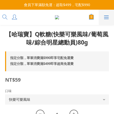
每月9號會員日，消費點數3倍送！把握機會，趕緊下單！
會員下單滿額免運：超取$499，宅配$990
07/28-08/31 爸氣一擊・限時開搶
每月9號會員日，消費點數3倍送！把握機會，趕緊下單！
【哈瑞寶】Q軟糖(快樂可樂風味/葡萄風
味/綜合明星總動員)80g
指定分類，單筆消費滿$990即享宅配免運費
指定分類，單筆消費滿$499即享超商免運費
NT$59
口味