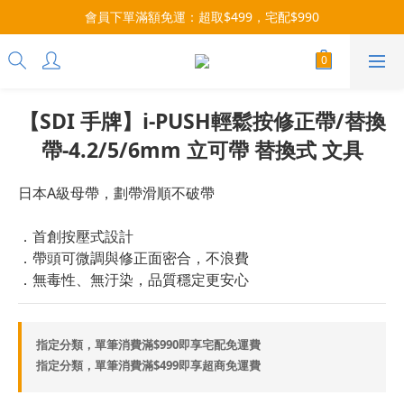
每月9號會員日，消費點數3倍送！把握機會，趕緊下單！
會員下單滿額免運：超取$499，宅配$990
07/28-08/31 爸氣一擊・限時開搶
每月9號會員日，消費點數3倍送！把握機會，趕緊下單！
【SDI 手牌】i-PUSH輕鬆按修正帶/替換
帶-4.2/5/6mm 立可帶 替換式 文具
日本A級母帶，劃帶滑順不破帶
．首創按壓式設計
．帶頭可微調與修正面密合，不浪費
．無毒性、無汙染，品質穩定更安心
指定分類，單筆消費滿$990即享宅配免運費
指定分類，單筆消費滿$499即享超商免運費