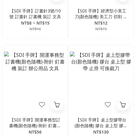
【SDI 手牌】訂書針3號/10
【SDI 手牌】經濟型小美工
號 訂書針 訂書機 裝訂 文具
刀(顏色隨機) 美工刀 切割 自
動鎖定 文具 勞作
NT$8 ~ NT$15
NT$12
NT$16
NT$15
【SDI 手牌】開運事務型訂
【SDI 手牌】桌上型膠帶台
書機(顏色隨機)-附針 釘書機
(顏色隨機) 膠台 桌上型 膠帶
裝訂 辦公用品 文具
止滑 可換裁刀
NT$56
NT$130