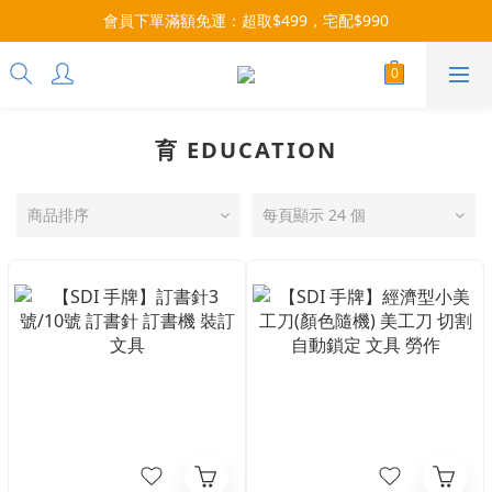
會員下單滿額免運：超取$499，宅配$990
每月9號會員日，消費點數3倍送！把握機會，趕緊下單！
07/28-08/31 爸氣一擊・限時開搶
每月9號會員日，消費點數3倍送！把握機會，趕緊下單！
育 EDUCATION
商品排序
每頁顯示 24 個