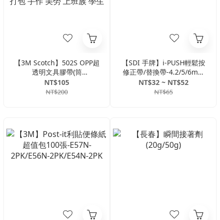
【3M Scotch】502S OPP超
【SDI 手牌】i-PUSH輕鬆按
透明文具膠帶(筒
修正帶/替換帶-4.2/5/6mm
裝)-12/18/24mm 透明 超透
立可帶 替換式 文具
NT$105
NT$32 ~ NT$52
明 文具 膠帶 透明膠帶 事務
NT$200
NT$65
打包 手作 美勞 上班族 學生