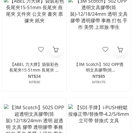
【ABEL 力大牌】袋裝彩色
【3M Scotch】502 OPP透
長尾夾15-51mm 長尾夾 燕
明文具膠帶(筒
尾夾 文件夾 公文夾 書夾 票
裝)-12/18/24mm 透明 文具
NT$24
NT$85
據夾 紙夾
膠帶 透明膠帶 事務 打包 手
NT$30
NT$175
作 美勞 上班族 學生