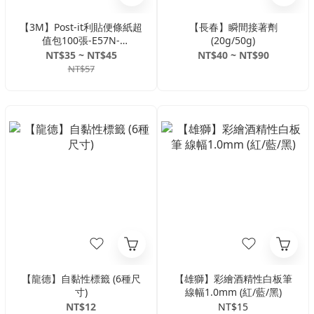
【3M】Post-it利貼便條紙超
【長春】瞬間接著劑
值包100張-E57N-
(20g/50g)
2PK/E56N-2PK/E54N-2PK
NT$35 ~ NT$45
NT$40 ~ NT$90
NT$57
【龍德】自黏性標籤 (6種尺
【雄獅】彩繪酒精性白板筆
寸)
線幅1.0mm (紅/藍/黑)
NT$12
NT$15