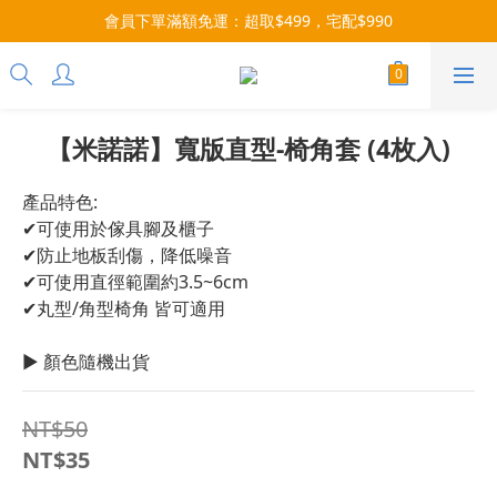
會員下單滿額免運：超取$499，宅配$990
每月9號會員日，消費點數3倍送！把握機會，趕緊下單！
07/28-08/31 爸氣一擊・限時開搶
每月9號會員日，消費點數3倍送！把握機會，趕緊下單！
【米諾諾】寬版直型-椅角套 (4枚入)
產品特色:
✔可使用於傢具腳及櫃子
✔防止地板刮傷，降低噪音
✔可使用直徑範圍約3.5~6cm
✔丸型/角型椅角 皆可適用
▶ 顏色隨機出貨
NT$50
NT$35