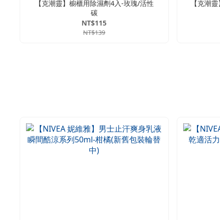
【克潮靈】櫥櫃用除濕劑4入-玫瑰/活性
【克潮靈】
碳
NT$115
NT$139