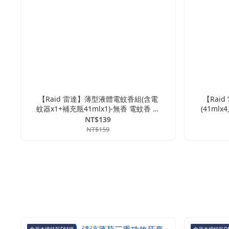
【Raid 雷達】薄型液體電蚊香組(含電
【Rai
蚊器x1+補充瓶41mlx1)-無香 電蚊香 液
(41ml
體電蚊香 驅蚊 蚊香 補充瓶 無味 無香
液體電蚊香
NT$139
防蚊 薄型 電蚊香組
NT$159