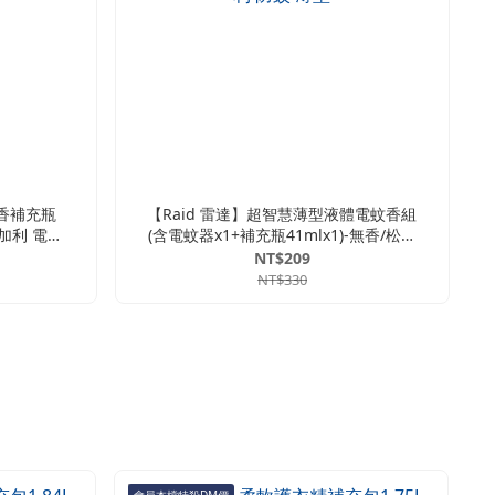
蚊香補充瓶
【Raid 雷達】超智慧薄型液體電蚊香組
尤加利 電蚊
(含電蚊器x1+補充瓶41mlx1)-無香/松木
充瓶 無味
精油/尤加利 電蚊香 液體電蚊香 驅蚊 蚊
NT$209
薄型
香 補充瓶 無味 無香 松木 精油 尤加利
NT$330
防蚊 薄型