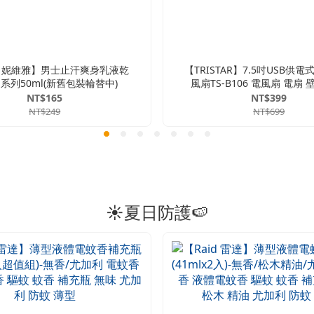
EA 妮維雅】男士止汗爽身乳液乾
【TRISTAR】7.5吋USB供
系列50ml(新舊包裝輪替中)
風扇TS-B106 電風扇 電扇 
TYPE-C
NT$165
NT$399
NT$249
NT$699
☀️夏日防護🍉