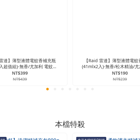
d 雷達】薄型液體電蚊香補充瓶
【Raid 雷達】薄型液體電
x4入超值組)-無香/尤加利 電蚊香
(41mlx2入)-無香/松木精油/
 驅蚊 蚊香 補充瓶 無味 尤加
香 液體電蚊香 驅蚊 蚊香 補
NT$399
NT$190
利 防蚊 薄型
松木 精油 尤加利 防蚊 
NT$439
NT$239
本檔特殺