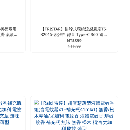
電式折疊兩用
【TRISTAR】掛脖式環繞涼感風扇TS-
壁掛 桌放
B2015-淺雅白 靜音 Type-C 360°送風
風扇 5檔
NT$399
NT$799