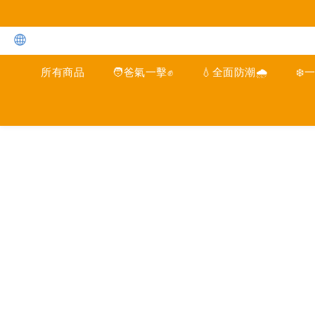
所有商品
🧑爸氣一擊✊
💧全面防潮🌧️
❄️