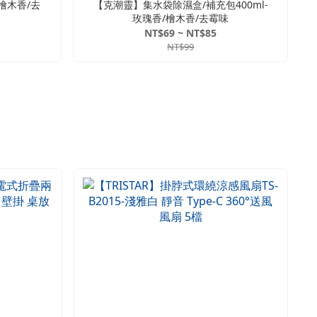
檜木香/去
【克潮靈】集水袋除濕盒/補充包400ml-
玫瑰香/檜木香/去霉味
NT$69 ~ NT$85
NT$99