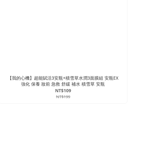
【我的心機】超能賦活3安瓶+積雪草水潤3面膜組 安瓶EX
強化 保養 妝前 急救 舒緩 補水 積雪草 安瓶
NT$109
NT$199