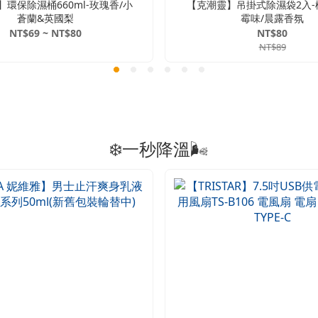
環保除濕桶660ml-玫瑰香/小
【克潮靈】吊掛式除濕袋2入-
蒼蘭&英國梨
霉味/晨露香氛
NT$69 ~ NT$80
NT$80
NT$89
❄️一秒降溫🌬️