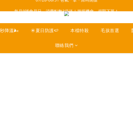
每月9號會員日，消費點數3倍送！把握機會，趕緊下單！
每月9號會員日，消費點數3倍送！把握機會，趕緊下單！
會員下單滿額免運：超取$499，宅配$990
07/28-08/31 爸氣一擊・限時開搶
一秒降溫🌬️
☀️夏日防護🍉
本檔特殺
毛孩首選
每月9號會員日，消費點數3倍送！把握機會，趕緊下單！
聯絡我們