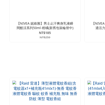
【NIVEA 妮維雅】男士止汗爽身乳液瞬
【NIV
間酷涼系列50ml-柑橘(新舊包裝輪替中)
適活力
NT$185
NT$259