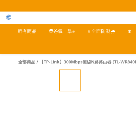
所有商品
🧑爸氣一擊✊
💧全面防潮🌧️
❄️
全部商品
/
【TP-Link】300Mbps無線N路路由器 (TL-WR840