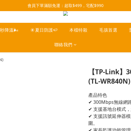
每月9號會員日，消費點數3倍送！把握機會，趕緊下單！
會員下單滿額免運：超取$499，宅配$990
07/28-08/31 爸氣一擊・限時開搶
每月9號會員日，消費點數3倍送！把握機會，趕緊下單！
一秒降溫🌬️
☀️夏日防護🍉
本檔特殺
毛孩首選
聯絡我們
N)
【TP-Link
(TL-WR840N)
產品特色
✔ 300Mbps無
✔ 支援基地台模式
✔ 支援訊號延伸器
圍。
✔ 家長監護功能管