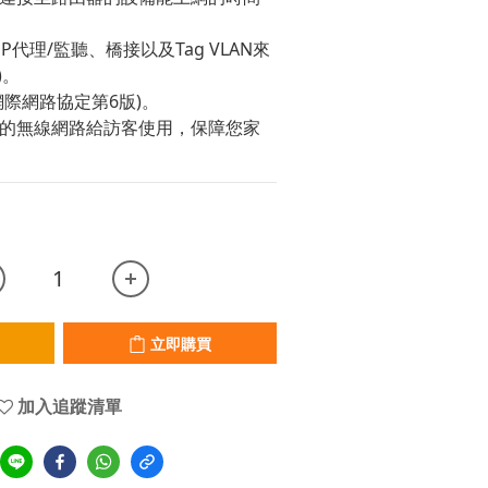
MP代理/監聽、橋接以及Tag VLAN來
)。
6(網際網路協定第6版)。
外的無線網路給訪客使用，保障您家
立即購買
加入追蹤清單