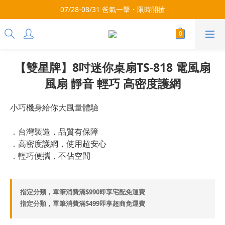
每月9號會員日，消費點數3倍送！把握機會，趕緊下單！
07/28-08/31 爸氣一擊・限時開搶
每月9號會員日，消費點數3倍送！把握機會，趕緊下單！
【雙星牌】8吋迷你桌扇TS-818 電風扇
風扇 靜音 輕巧 高密度護網
小巧機身給你大風量體驗
．台灣製造，品質有保障
．高密度護網，使用超安心
．輕巧便攜，不佔空間
指定分類，單筆消費滿$990即享宅配免運費
指定分類，單筆消費滿$499即享超商免運費