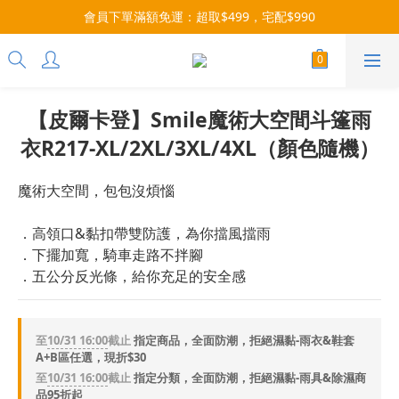
每月9號會員日，消費點數3倍送！把握機會，趕緊下單！
會員下單滿額免運：超取$499，宅配$990
07/28-08/31 爸氣一擊・限時開搶
每月9號會員日，消費點數3倍送！把握機會，趕緊下單！
【皮爾卡登】Smile魔術大空間斗篷雨
衣R217-XL/2XL/3XL/4XL（顏色隨機）
魔術大空間，包包沒煩惱
．高領口&黏扣帶雙防護，為你擋風擋雨
．下擺加寬，騎車走路不拌腳
．五公分反光條，給你充足的安全感
至
10/31 16:00
截止
指定商品，全面防潮，拒絕濕黏-雨衣&鞋套
A+B區任選，現折$30
至
10/31 16:00
截止
指定分類，全面防潮，拒絕濕黏-雨具&除濕商
品95折起