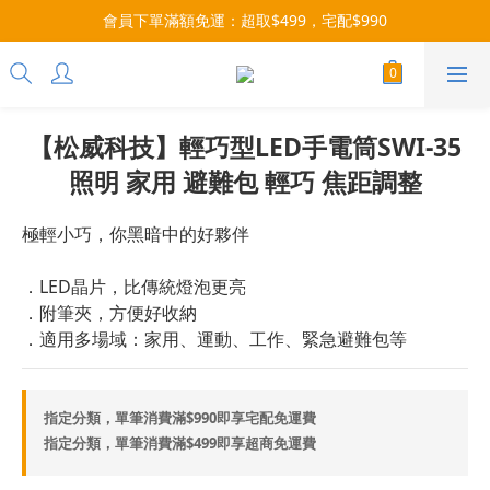
每月9號會員日，消費點數3倍送！把握機會，趕緊下單！
會員下單滿額免運：超取$499，宅配$990
07/28-08/31 爸氣一擊・限時開搶
每月9號會員日，消費點數3倍送！把握機會，趕緊下單！
【松威科技】輕巧型LED手電筒SWI-35
照明 家用 避難包 輕巧 焦距調整
極輕小巧，你黑暗中的好夥伴
．LED晶片，比傳統燈泡更亮
．附筆夾，方便好收納
．適用多場域：家用、運動、工作、緊急避難包等
指定分類，單筆消費滿$990即享宅配免運費
指定分類，單筆消費滿$499即享超商免運費