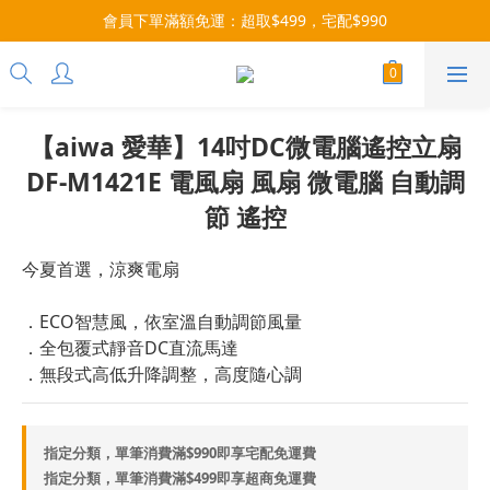
每月9號會員日，消費點數3倍送！把握機會，趕緊下單！
會員下單滿額免運：超取$499，宅配$990
07/28-08/31 爸氣一擊・限時開搶
每月9號會員日，消費點數3倍送！把握機會，趕緊下單！
【aiwa 愛華】14吋DC微電腦遙控立扇
DF-M1421E 電風扇 風扇 微電腦 自動調
節 遙控
今夏首選，涼爽電扇
．ECO智慧風，依室溫自動調節風量
．全包覆式靜音DC直流馬達
．無段式高低升降調整，高度隨心調
指定分類，單筆消費滿$990即享宅配免運費
指定分類，單筆消費滿$499即享超商免運費