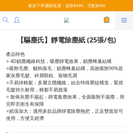
會員下單滿額免運：超取$499，宅配$990
每月9號會員日，消費點數3倍送！把握機會，趕緊下單！
07/28-08/31 爸氣一擊・限時開搶
每月9號會員日，消費點數3倍送！把握機會，趕緊下單！
【驅塵氏】靜電除塵紙 (25張/包)
產品特色
⭐ 4D鎖塵纖維科技，吸塵靜電效果，鎖塵蜂巢結構
⭐吸附毛塵、貓狗落毛：鎖塵蜂巢結構，高效吸附90%居
家灰塵毛髮、碎屑顆粒、寵物毛屑
⭐不易掉棉絮：多層立體纖維，結合特殊壓紋構造，緊抓
毛髮持久耐用，棉絮不易脫落
⭐ 散佈灰塵不揚起：靜電集塵效果，全面吸附不揚塵，用
完即丟衛生有保障
⭐紙張加大：適用多款品牌靜電除塵拖把，正反雙面皆可
使用，方便又經濟