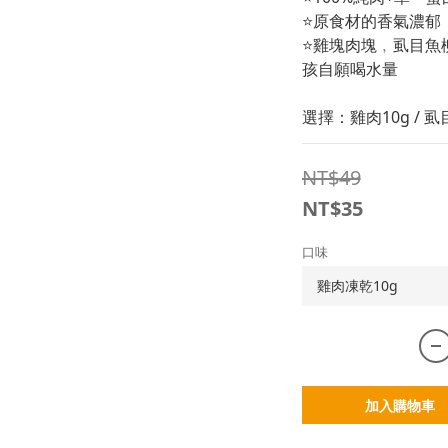
⭐原食材的香氣濃郁
⭐雞塊肉塊﹐虱目魚
孩自願喝水量
選擇：雞肉10g / 虱目魚
NT$49
NT$35
口味
加入購物車