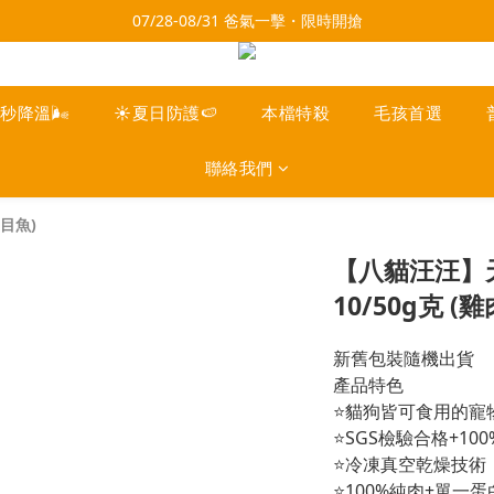
07/28-08/31 爸氣一擊・限時開搶
每月9號會員日，消費點數3倍送！把握機會，趕緊下單！
每月9號會員日，消費點數3倍送！把握機會，趕緊下單！
一秒降溫🌬️
☀️夏日防護🍉
本檔特殺
毛孩首選
聯絡我們
目魚)
【八貓汪汪】
10/50g克 (
新舊包裝隨機出貨
產品特色
⭐貓狗皆可食用的寵
⭐SGS檢驗合格+10
⭐冷凍真空乾燥技術
⭐100%純肉+單一