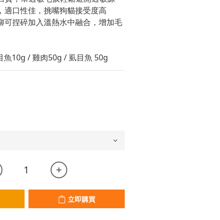
，適口性佳，挑嘴狗貓接受度高
柳可捏碎加入溫熱水中融合，增加毛
10g / 雞肉50g / 虱目魚 50g
立即購買