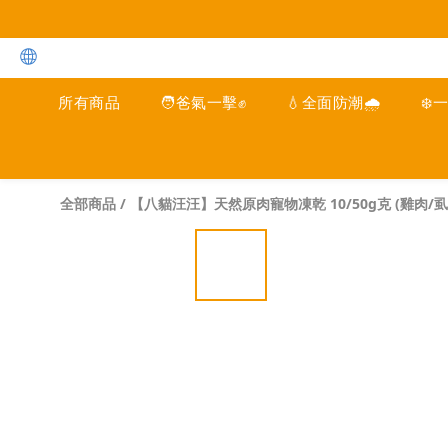
所有商品
🧑爸氣一擊✊
💧全面防潮🌧️
❄️
全部商品
/
【八貓汪汪】天然原肉寵物凍乾 10/50g克 (雞肉/虱