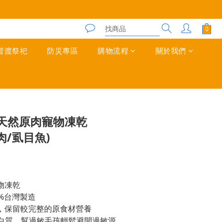
普渡祭祀
防災專區
購物流程
關於我們
立即購買
天然原肉寵物凍乾
雞肉/虱目魚)
物凍乾
0%台灣製造
，保留較完整的原食材營養
蛋白質，幫過敏毛孩輕鬆避開過敏源