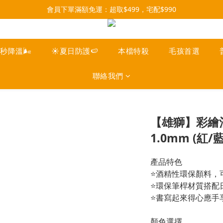
每月9號會員日，消費點數3倍送！把握機會，趕緊下單！
會員下單滿額免運：超取$499，宅配$990
07/28-08/31 爸氣一擊・限時開搶
每月9號會員日，消費點數3倍送！把握機會，趕緊下單！
一秒降溫🌬️
☀️夏日防護🍉
本檔特殺
毛孩首選
聯絡我們
【雄獅】彩繪
1.0mm (紅/藍
產品特色
⭐酒精性環保顏料，
⭐環保筆桿材質搭配日
⭐書寫起來得心應手
顏色選擇