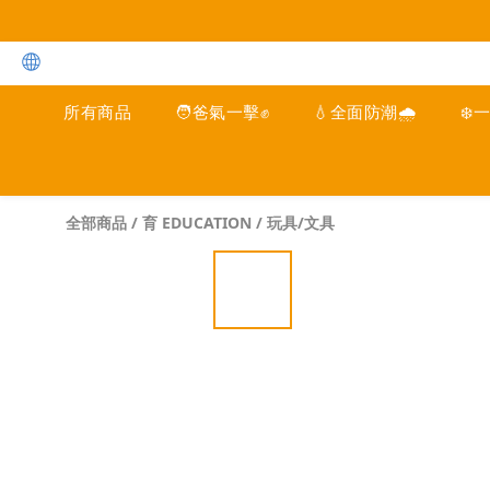
所有商品
🧑爸氣一擊✊
💧全面防潮🌧️
❄️
全部商品
/
育 EDUCATION
/
玩具/文具