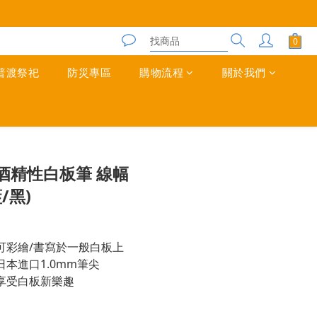
普渡祭祀
防災專區
購物流程
關於我們
立即購買
酒精性白板筆 線幅
/黑)
可彩繪/書寫於一般白板上
本進口1.0mm筆尖
享受白板新樂趣