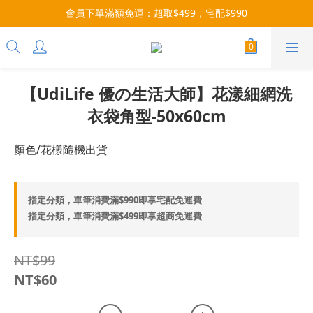
每月9號會員日，消費點數3倍送！把握機會，趕緊下單！
會員下單滿額免運：超取$499，宅配$990
07/28-08/31 爸氣一擊・限時開搶
每月9號會員日，消費點數3倍送！把握機會，趕緊下單！
【UdiLife 優の生活大師】花漾細網洗
衣袋角型-50x60cm
顏色/花樣隨機出貨
指定分類，單筆消費滿$990即享宅配免運費
指定分類，單筆消費滿$499即享超商免運費
NT$99
NT$60