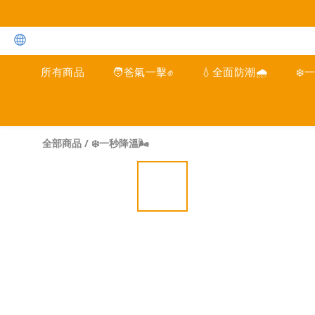
所有商品
🧑爸氣一擊✊
💧全面防潮🌧️
❄️
全部商品
/
❄️一秒降溫🌬️