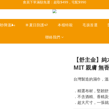
每月9號會員日，消費點數3倍送！把握機會，趕緊下單！
07/28-08/31 爸氣一擊・限時開搶
每月9號會員日，消費點數3倍送！把握機會，趕緊下單！
一秒降溫🌬️
☀️夏日防護🍉
本檔特殺
毛孩首選
聯絡我們
【舒主金】純水
MIT 親膚 無
台灣製造的濕巾，溫
．精選布材，堅韌舒
．不含酒精、香精及
．超大尺寸，一張就