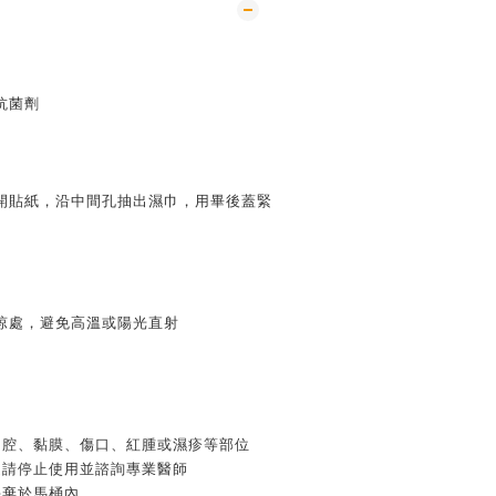
抗菌劑
開貼紙，沿中間孔抽出濕巾，用畢後蓋緊
涼處，避免高溫或陽光直射
口腔、黏膜、傷口、紅腫或濕疹等部位
適請停止使用並諮詢專業醫師
丢棄於馬桶內