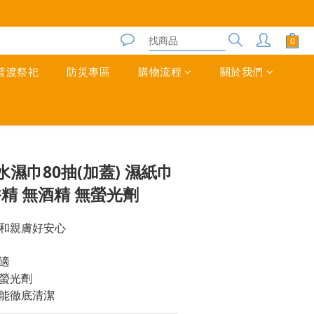
普渡祭祀
防災專區
購物流程
關於我們
立即購買
濕巾80抽(加蓋) 濕紙巾
香精 無酒精 無螢光劑
和親膚好安心
適
螢光劑
能徹底清潔