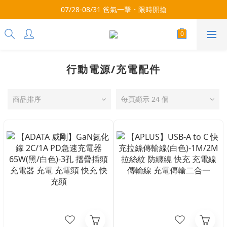
每月9號會員日，消費點數3倍送！把握機會，趕緊下單！
07/28-08/31 爸氣一擊・限時開搶
每月9號會員日，消費點數3倍送！把握機會，趕緊下單！
行動電源/充電配件
商品排序
每頁顯示 24 個