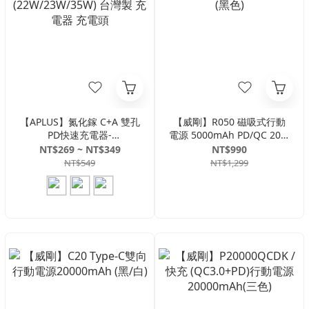
【APLUS】氮化鎵 C+A 雙孔
【威剛】R050 磁吸式行動
PD快速充電器-
電源 5000mAh PD/QC 20W
(22W/23W/35W) 台灣製 充
(黑色)
NT$269 ~ NT$349
NT$990
電器 充電頭
NT$549
NT$1,299