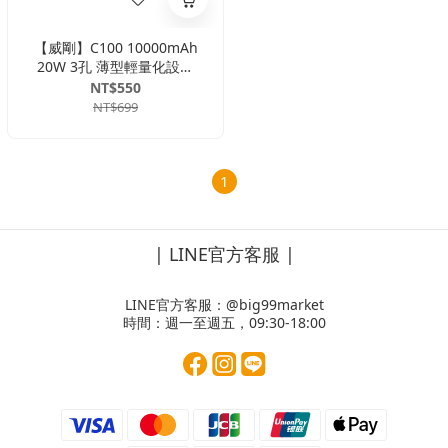
【威剛】C100 10000mAh
20W 3孔 薄型輕量化設計
PD/QC極速快充行動電源(雙
NT$550
向TYPE-C)
NT$699
1
| LINE官方客服 |
LINE官方客服：
@big99market
時間：週一至週五，09:30-18:00