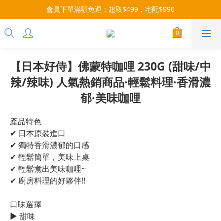
每月9號會員日，消費點數3倍送！把握機會，趕緊下單！
會員下單滿額免運：超取$499，宅配$990
07/28-08/31 爸氣一擊・限時開搶
每月9號會員日，消費點數3倍送！把握機會，趕緊下單！
【日本好侍】佛蒙特咖哩 230G (甜味/中
辣/辣味) 人氣熱銷商品·輕鬆料理·香滑濃
郁·美味咖哩
產品特色
✔ 日本原裝進口
✔ 獨特香滑濃郁的口感
✔ 輕鬆簡單，美味上桌
✔ 輕鬆煮出美味咖哩~
✔ 廚房料理的好夥伴!!
口味選擇
▶ 甜味